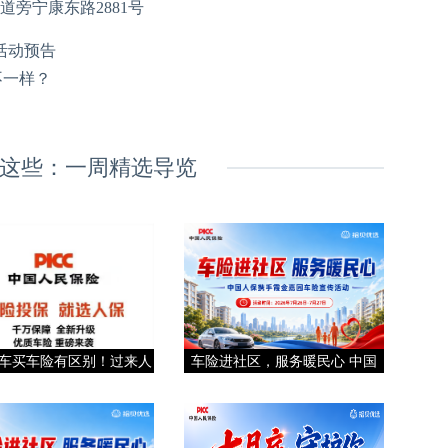
旁宁康东路2881号
活动预告
不一样？
这些：一周精选导览
车买车险有区别！过来人
车险进社区，服务暖民心 中国