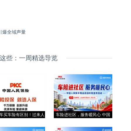
引爆全域声量
这些：一周精选导览
车买车险有区别！过来人
车险进社区，服务暖民心 中国